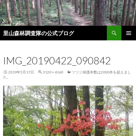
検
里山森林調査隊の公式ブログ
索
コ
メインメ
ン
ニュー
テ
IMG_20190422_090842
ン
ツ
へ
2019年5月17日
3120 × 4160
ツツジ保護本数は2000本を超えまし
ス
た。
キ
ッ
プ