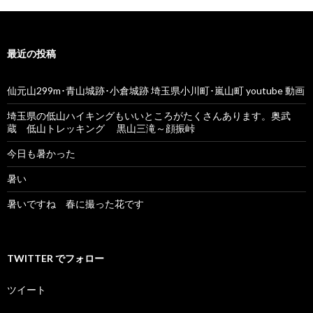
最近の投稿
仙元山299m･青山城跡･小倉城跡 埼玉県小川町･嵐山町 youtube 動画
埼玉県の低山ハイキングもいいところがたくさんあります。奥武
蔵 低山トレッキング 黒山三滝～顔振峠
今日も暑かった
暑い
暑いですね 春に撮った花です
TWITTER でフォロー
ツイート