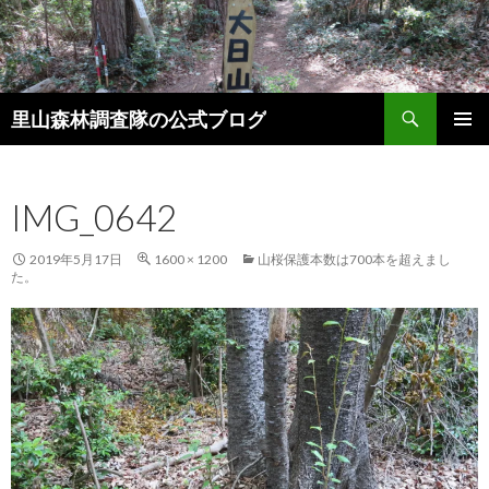
検
里山森林調査隊の公式ブログ
索
コ
メインメ
ン
ニュー
テ
IMG_0642
ン
ツ
へ
2019年5月17日
1600 × 1200
山桜保護本数は700本を超えまし
ス
た。
キ
ッ
プ