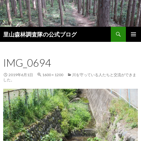
検
里山森林調査隊の公式ブログ
索
コ
メインメ
ン
ニュー
テ
IMG_0694
ン
ツ
へ
2019年6月1日
1600 × 1200
川を守っている人たちと交流ができま
ス
した。
キ
ッ
プ