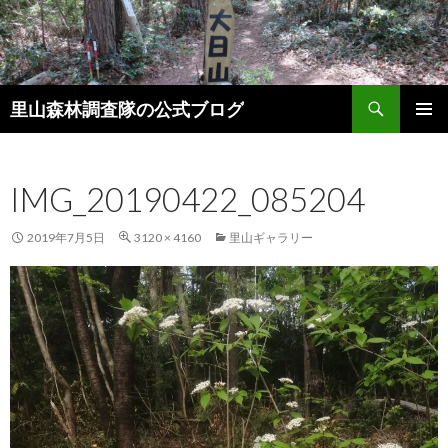
検
里山森林調査隊の公式ブログ
索
コ
メインメ
ン
ニュー
テ
IMG_20190422_085204
ン
ツ
へ
2019年7月5日
3120 × 4160
里山ギャラリー
ス
キ
ッ
プ