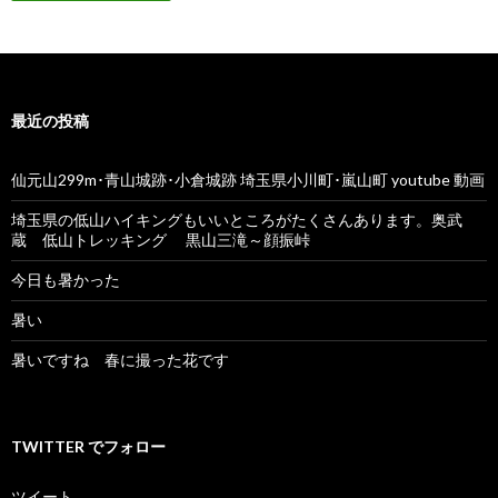
最近の投稿
仙元山299m･青山城跡･小倉城跡 埼玉県小川町･嵐山町 youtube 動画
埼玉県の低山ハイキングもいいところがたくさんあります。奥武
蔵 低山トレッキング 黒山三滝～顔振峠
今日も暑かった
暑い
暑いですね 春に撮った花です
TWITTER でフォロー
ツイート